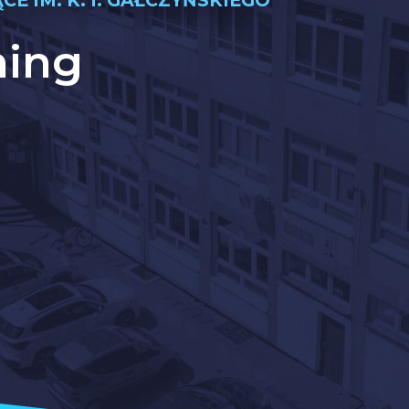
 IM. K. I. GAŁCZYŃSKIEGO
ning