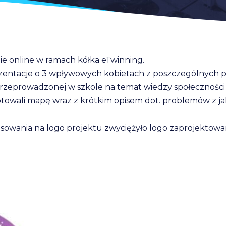
nie online w ramach kółka eTwinning.
ntacje o 3 wpływowych kobietach z poszczególnych pańs
przeprowadzonej w szkole na temat wiedzy społeczności s
towali mapę wraz z krótkim opisem dot. problemów z jak
osowania na logo projektu zwyciężyło logo zaprojektowa