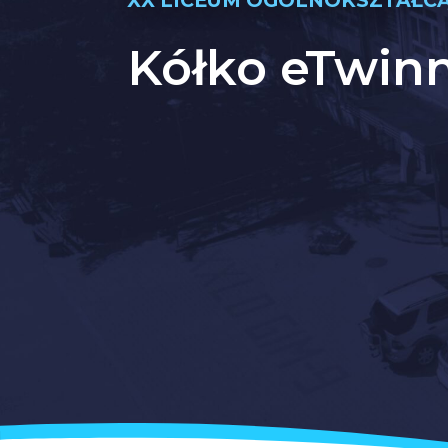
XX LICEUM OGÓLNOKSZTAŁCĄCE
Kółko eTwin