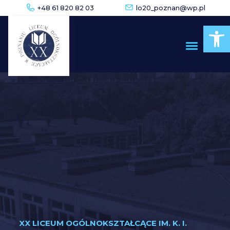
+48 61 820 82 03
lo20_poznan@wp.pl
Op
XX LICEUM OGÓLNOKSZTAŁCĄCE IM. K. I.